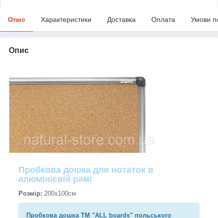
Опис
Характеристики
Доставка
Оплата
Умови п
Опис
Пробкова дошка для нотаток в
алюмінієвій рамі
Розмір:
200х100см
Пробкова дошка TM "ALL boards" польського