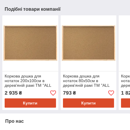
Подібні товари компанії
Коркова дошка для
Коркова дошка для
Корк
нотаток 200х100см в
нотаток 80х50см в
нота
дерев'яній рамі TM "ALL
дерев'яній рамі TM "ALL
дере
boards"
boards"
boar
2 935
793
1 8
₴
₴
Купити
Купити
Про нас