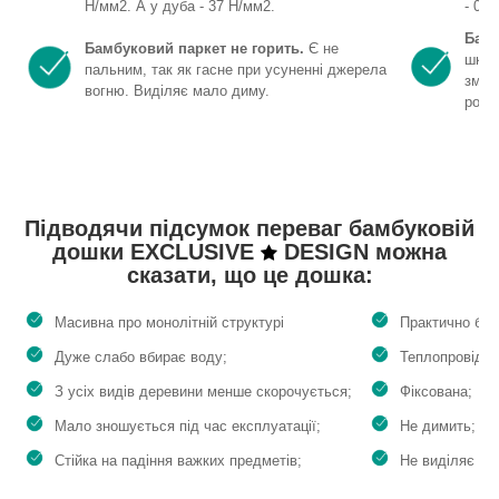
Н/мм2. А у дуба - 37 Н/мм2.
- 0,1
Бамб
Бамбуковий паркет не горить.
Є не
шкід
пальним, так як гасне при усуненні джерела
зміс
вогню. Виділяє мало диму.
розк
Підводячи підсумок переваг бамбуковій
дошки EXCLUSIVE
DESIGN можна
сказати, що це дошка:
Масивна про монолітній структурі
Практично без
Дуже слабо вбирає воду;
Теплопровідна
З усіх видів деревини менше скорочується;
Фіксована;
Мало зношується під час експлуатації;
Не димить;
Стійка на падіння важких предметів;
Не виділяє ні