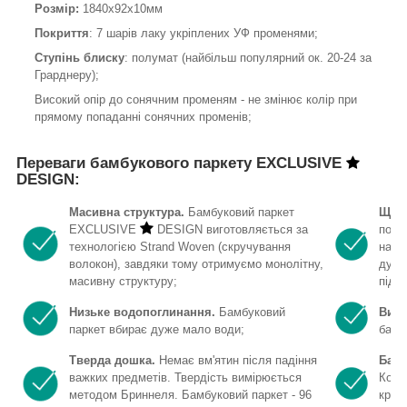
Розмір:
1840х92х10мм
Покриття
: 7 шарів лаку укріплених УФ променями;
Ступінь блиску
: полумат (найбільш популярний ок. 20-24 за
Грарднеру);
Високий опір до сонячним променям - не змінює колір при
прямому попаданні сонячних променів;
Переваги бамбукового паркету EXCLUSIVE
DESIGN:
Масивна структура.
Бамбуковий паркет
Щіль
EXCLUSIVE
DESIGN виготовляється за
покр
технологією Strand Woven (скручування
найбі
волокон), завдяки тому отримуємо монолітну,
дуба
масивну структуру;
підло
Низьке водопоглинання.
Бамбуковий
Висо
паркет вбирає дуже мало води;
бамб
Тверда дошка.
Немає вм'ятин після падіння
Бамб
важких предметів. Твердість вимірюється
Коеф
методом Бриннеля. Бамбуковий паркет - 96
кращ