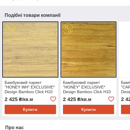
Подібні товари компанії
Бамбуковий паркет
Бамбуковий паркет
Бамб
"HONEY WH" EXCLUSIVE*
"HONEY" EXCLUSIVE*
"CA
Design Bamboo Click H10
Design Bamboo Click H10
Desi
2 425
2 425
2 4
₴/кв.м
₴/кв.м
Купити
Купити
Про нас