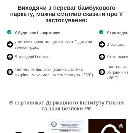
Виходячи з переваг бамбукового
паркету, можна сміливо сказати про її
застосування:
У будинках і квартирах:
У громадськи
у дитячих кімнатах - діти можуть їздити на
В офісах;
велосипедах;
В коридорі і на кухні;
У готельних н
- на теплих п
- на теплих підлогах (водяна система
обігріву - ма
обігріву - максимальна температура +26*С)
+26*С)
Є сертифікат Державного Інституту Гігієни
та знак безпеки РЄ