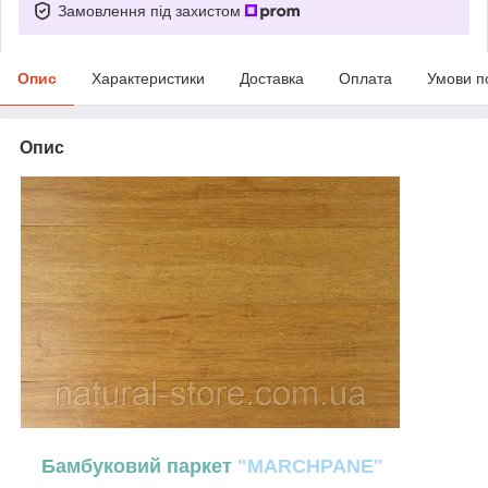
Замовлення під захистом
Опис
Характеристики
Доставка
Оплата
Умови п
Опис
Бамбуковий паркет
"MARCHPANE"