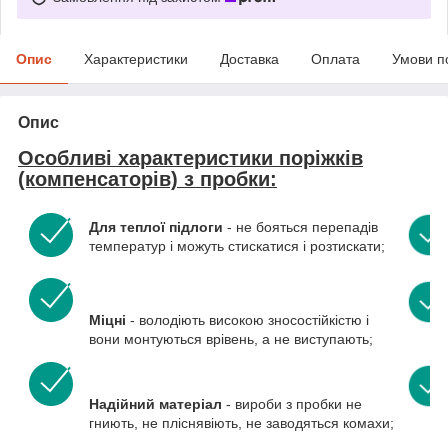
Опис
Характеристики
Доставка
Оплата
Умови п
Опис
Особливі характеристики поріжків
(компенсаторів) з пробки:
Для теплої підлоги
- не бояться перепадів
температур і можуть стискатися і розтискати;
Міцні
- володіють високою зносостійкістю і
вони монтуються врівень, а не виступають;
Надійний матеріал
- вироби з пробки не
гниють, не пліснявіють, не заводяться комахи;