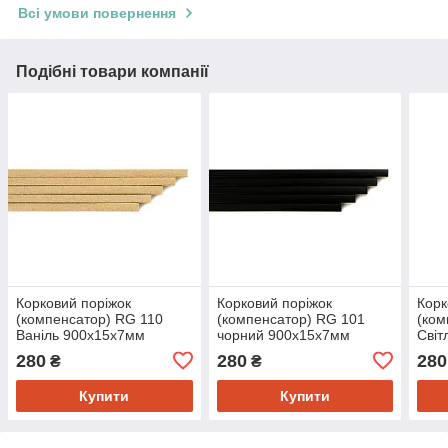
Всі умови повернення
Подібні товари компанії
Корковий поріжок
Корковий поріжок
Корк
(компенсатор) RG 110
(компенсатор) RG 101
(ком
Ваніль 900х15х7мм
чорний 900х15х7мм
Світ
280
280
280
₴
₴
Купити
Купити