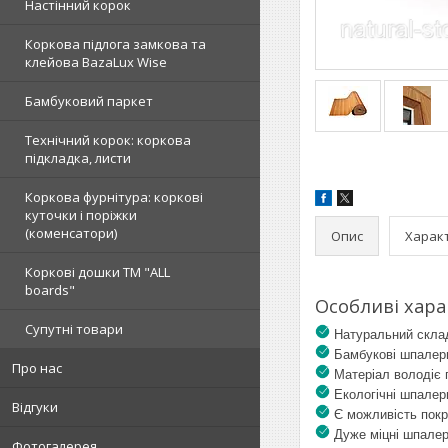
Настінний корок
Коркова підлога замкова та
клейова BazaLux Wise
Бамбуковий паркет
Технічний корок: коркова
підкладка, листи
Коркова фурнітура: коркові
куточки і поріжки
(коменсатори)
Опис
Харак
Коркові дошки TM "ALL
boards"
Особливі хар
Супутні товари
Натуральний склад 
Бамбукові шпалери 
Про нас
Матеріал володіє
Екологічні шпалери
Відгуки
Є можливість покр
Дуже міцні шпалер
Фотогалерея