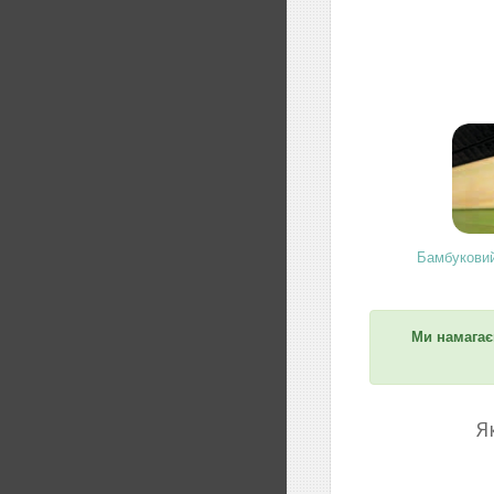
Бамбуковий
Ми намагає
Я