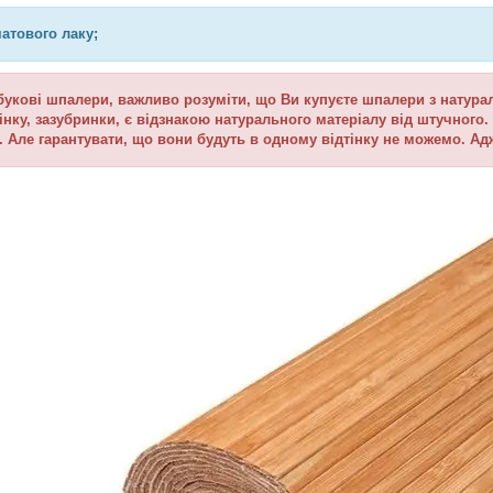
атового лаку;
кові шпалери, важливо розуміти, що Ви купуєте шпалери з натуральн
тінку, зазубринки, є відзнакою натурального матеріалу від штучног
у. Але гарантувати, що вони будуть в одному відтінку не можемо.
Ад