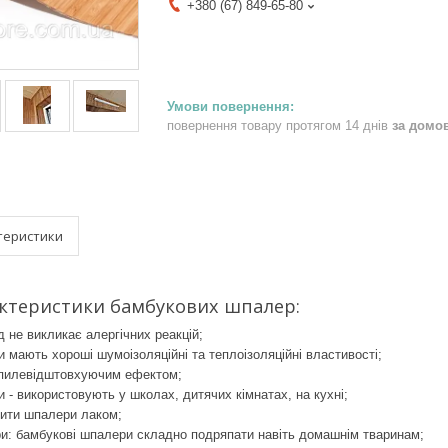
+380 (67) 849-65-80
повернення товару протягом 14 днів
за домо
теристики
актеристики бамбукових шпалер:
не викликає алергічних реакцій;
мають хороші шумоізоляційні та теплоізоляційні властивості;
 пилевідштовхуючим ефектом;
 - використовують у школах, дитячих кімнатах, на кухні;
ити шпалери лаком;
и: бамбукові шпалери складно подряпати навіть домашнім тваринам;