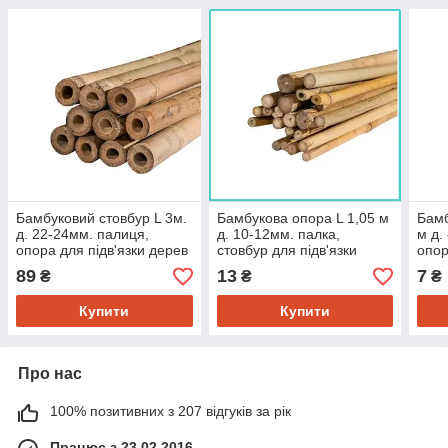
Бамбуковий стовбур L 3м.
Бамбукова опора L 1,05 м
Бамб
д. 22-24мм. палиця,
д. 10-12мм. палка,
м д.
опора для підв'язки дерев
стовбур для підв'язки
опор
рослин
рос
89
13
7
₴
₴
₴
Купити
Купити
Про нас
100% позитивних з 207 відгуків за рік
Працює з 23.02.2016