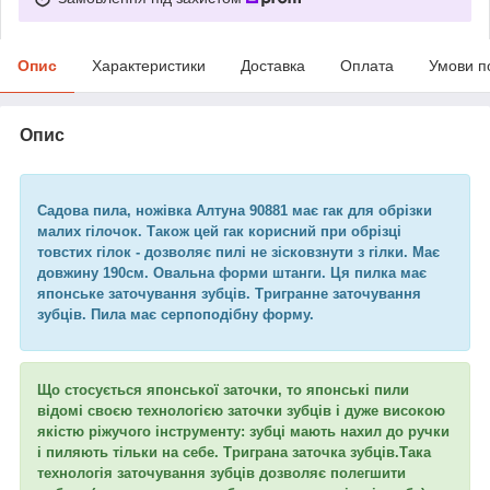
Опис
Характеристики
Доставка
Оплата
Умови п
Опис
Садова пила, ножівка Алтуна 90881 має гак для обрізки
малих гілочок. Також цей гак корисний при обрізці
товстих гілок - дозволяє пилі не зісковзнути з гілки. Має
довжину 190см. Овальна форми штанги. Ця пилка має
японське заточування зубців. Тригранне заточування
зубців. Пила має серпоподібну форму.
Що стосується японської заточки, то японські пили
відомі своєю технологією заточки зубців і дуже високою
якістю ріжучого інструменту: зубці мають нахил до ручки
і пиляють тільки на себе. Триграна заточка зубців.Така
технологія заточування зубців дозволяє полегшити