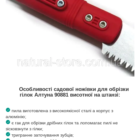
Особливості садової ножівки для обрізки
гілок Алтуна 90881 висотної на штанзі:
пила виготовлена з високоякісної сталі а корпус з
алюмінію;
є гак для обрізки дрібних гілок та лопомагає пилі не
зісковзнути з гілки;
тригранне заточування зубців;