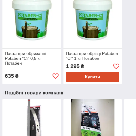
Паста при обризанні
Паста при обрізці Potaben
Potaben "Ci" 0,5 кг
"Ci" 1 кг Потабен
Потабен
1 295
₴
635
₴
Купити
Подібні товари компанії