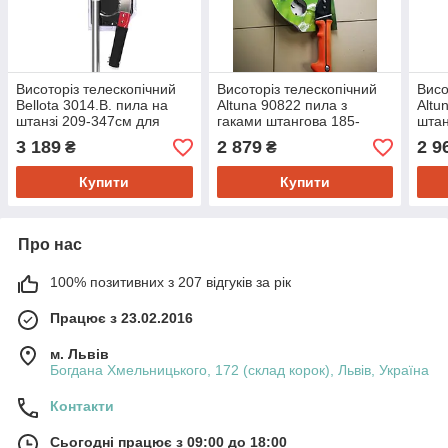
Висоторіз телескопічний
Висоторіз телескопічний
Висо
Bellota 3014.В. пила на
Altuna 90822 пила з
Altu
штанзі 209-347см для
гаками штангова 185-
штан
обрізки високих гілок
290см для обрізки високих
обрі
3 189
2 879
2 9
₴
₴
Беллота Іспанія
гілок Алтуна Іспанія
Алту
Купити
Купити
Про нас
100% позитивних з 207 відгуків за рік
Працює з 23.02.2016
м. Львів
Богдана Хмельницького, 172 (склад корок), Львів, Україна
Контакти
Сьогодні працює з 09:00 до 18:00