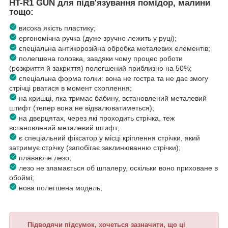
HT-R1 GUN для підв'язування помідор, малини
тощо:
висока якість пластику;
ергономічна ручка (дуже зручно лежить у руці);
спеціальна антикорозійна обробка металевих елементів;
полегшена головка, завдяки чому процес роботи
(розкриття й закриття) полегшений приблизно на 50%;
спеціальна форма голки: вона не гостра та не дає змогу
стрічці рватися в момент схоплення;
на кришці, яка тримає бабину, встановлений металевий
штифт (тепер вона не відвалюватиметься);
на дверцятах, через які проходить стрічка, теж
встановлений металевий штифт;
є спеціальний фіксатор у місці кріплення стрічки, який
затримує стрічку (запобігає заклинюванню стрічки);
плаваюче лезо;
лезо не зламається об шпалеру, оскільки воно приховане в
обоймі;
нова полегшена модель;
Підводячи підсумок, хочеться зазначити, що ці