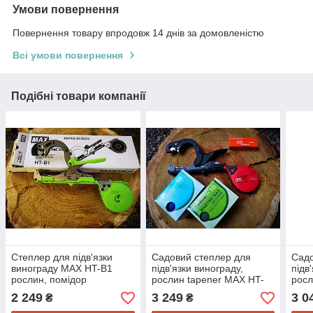
Умови повернення
Повернення товару впродовж 14 днів за домовленістю
Всі умови повернення
Подібні товари компанії
Степлер для підв'язки
Садовий степлер для
Садо
винограду MAX HT-B1
підв'язки винограду,
підв
рослин, помідор
рослин tapener MAX HT-
росл
(японський тапенер
R45C(RD) + Стрічка 20шт
R45C
2 249
3 249
3 0
₴
₴
tapener Макс)
+ Скоби 10000 шт Набір
Скоб