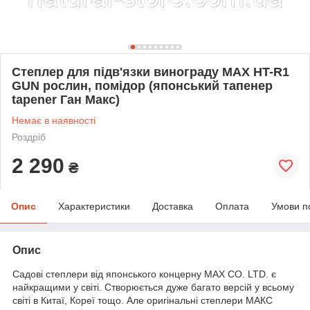
Степлер для підв'язки винограду MAX HT-R1
GUN рослин, помідор (японський тапенер
tapener Ган Макс)
Немає в наявності
Роздріб
2 290
₴
Опис
Характеристики
Доставка
Оплата
Умови п
Опис
Садові степлери від японського концерну MAX CO. LTD. є
найкращими у світі. Створюється дуже багато версій у всьому
світі в Китаї, Кореї тощо. Але оригінальні степлери МАКС