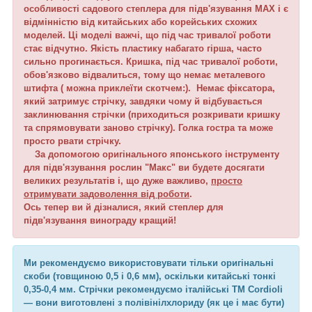
особливості садового степлера для підв'язування MAX і є
відмінністю від китайських або корейських схожих
моделей. Ці моделі важчі, що під час тривалої роботи
стає відчутно. Якість пластику набагато гірша, часто
сильно прогинається. Кришка, під час тривалої роботи,
обов'язково відвалиться, тому що немає металевого
штифта ( можна приклеїти скотчем:). Немає фіксатора,
який затримує стрічку, завдяки чому й відбувається
заклинювання стрічки (приходиться розкривати кришку
та спрямовувати заново стрічку). Голка гостра та може
просто рвати стрічку.
За допомогою оригінального японського інструменту
для підв'язування рослин "Макс" ви будете досягати
великих результатів і, що дуже важливо,
просто
отримувати задоволення від роботи
.
Ось тепер ви й дізналися, який степлер для
підв'язування винограду кращий!
Ми рекомендуємо використовувати тільки оригінальні
скоби (товщиною 0,5 і 0,6 мм), оскільки китайські тонкі
0,35-0,4 мм. Стрічки рекомендуємо італійські TM Cordioli
— вони виготовлені з полівінілхлориду (як це і має бути)