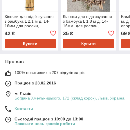
Кілочки для підв'язування
Кілочки для підв'язування
Бамб
з бамбука L 2,1 м д. 14-
з бамбука L 1,8 м д. 14-
м. д
16мм для рослин,
16мм. для рослин,
опор
помідорів
високорослих помідорів
42
35
69
₴
₴
Купити
Купити
Про нас
100% позитивних з 207 відгуків за рік
Працює з 23.02.2016
м. Львів
Богдана Хмельницького, 172 (склад корок), Львів, Україна
Контакти
Сьогодні працює з 10:00 до 13:00
Показати весь графік роботи