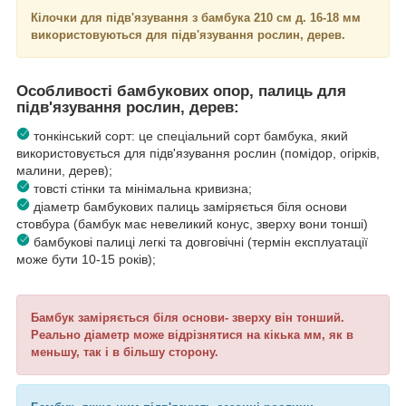
Кілочки для підв'язування з бамбука 210 см д. 16-18 мм
використовуються для підв'язування рослин, дерев.
Особливості бамбукових опор, палиць для
підв'язування рослин, дерев:
тонкінський сорт: це спеціальний сорт бамбука, який
використовується для підв'язування рослин (помідор, огірків,
малини, дерев);
товсті стінки та мінімальна кривизна;
діаметр бамбукових палиць заміряється біля основи
стовбура (бамбук має невеликий конус, зверху вони тонші)
бамбукові палиці легкі та довговічні (термін експлуатації
може бути 10-15 років);
Бамбук заміряється біля основи- зверху він тонший.
Реально діаметр може відрізнятися на кікька мм, як в
меньшу, так і в більшу сторону.