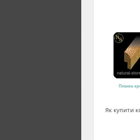
Планка кр
Як купити к