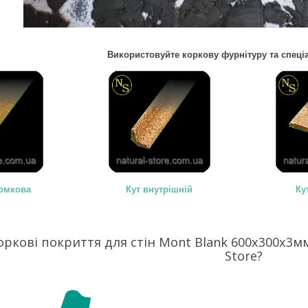
Використовуйте коркову фурнітуру та спеці
омкова
Кут внутрішній
Ку
оркові покриття для стін Mont Blank 600х300х3мм
Store?