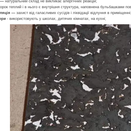
ь —
натуральний склад не викликає алергічних реакцій;
корок теплий і в нього є внутрішня структура, наповнена бульбашками пов
оляція —
захист від галасливих сусідів і ліквідації відлуння в приміщенні
ери
- використовують у школах, дитячих кімнатах, на кухні;