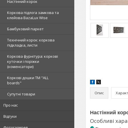
Настінний корок
Коркова підлога замкова та
клейова BazaLux Wise
Бамбуковий паркет
Технічний корок: коркова
підкладка, листи
Коркова фурнітура: коркові
куточки і поріжки
(коменсатори)
Коркові дошки TM "ALL
boards"
Опис
Харак
Супутні товари
Про нас
Настінний кор
Відгуки
Особливі хар
Фотогалерея