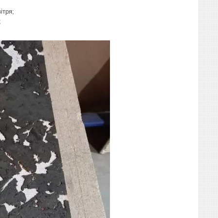
ітря;
;