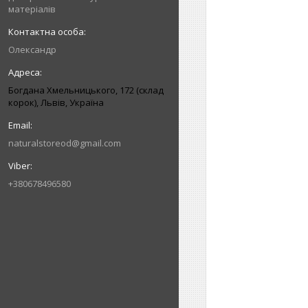
матеріалів
Олександр
Богдана Хмельницького, 172 (склад
корок), Львів, Україна
naturalstoreod@gmail.com
+380678496580