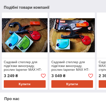
Подібні товари компанії
Садовий степлер для
Садовий степлер для
Садо
підв'язки винограду,
підв'язки винограду,
MAX 
рослин tapener MAX HT-
рослин tapener MAX HT-
стрі
R45C(RD) + Стрічка 20шт
R45C(RD) + Стрічка +
ориг
3 249
3 049
2 3
₴
₴
+ Скоби 10000 шт Набір
Скоби 10 000шт.
4800
08К Максі
(японський тапенер
рос
Купити
Купити
МАКС)
Про нас