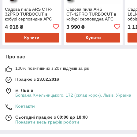
Садова пила ARS СТR-
Садова пила ARS
Сад
32PRO TURBOCUT в
СТ-42PRO TURBOCUT в
18LN
кобурі серповидна АРС
кобурі серповидна АРС
обрі
для обрізання гілок дерев
для обрізання гілок дерев
4 918
3 990
1 1
₴
₴
Купити
Купити
Про нас
100% позитивних з 207 відгуків за рік
Працює з 23.02.2016
м. Львів
Богдана Хмельницького, 172 (склад корок), Львів, Україна
Контакти
Сьогодні працює з 09:00 до 18:00
Показати весь графік роботи