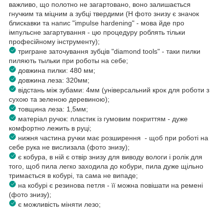
важливо, що полотно не загартовано, воно залишається
гнучким та міцним а зубці твердими (Н фото знизу є значок
блискавки та напис "impulse hardening" - мова йде про
імпульсне загартування - цю процедуру роблять тільки
професійному інструменту);
тригране заточування зубців "diamond tools" - таки пилки
пиляють тыльки при роботы на себе;
довжина пилки: 480 мм;
довжина леза: 320мм;
відстань між зубами: 4мм (універсальний крок для роботи з
сухою та зеленою деревиною);
товщина леза: 1,5мм;
матеріал ручок: пластик із гумовим покриттям - дуже
комфортно лежить в руці;
нижня частина ручки має розширення - щоб при роботі на
себе рука не вислизала (фото знизу);
є кобура, в ній є отвір знизу для виводу вологи і ролік для
того, щоб пила легко заходила до кобури, пила дуже щільно
тримається в кобурі, та сама не випаде;
на кобурі є резинова петля - її можна повішати на ремені
(фото знизу);
є можливість міняти лезо;