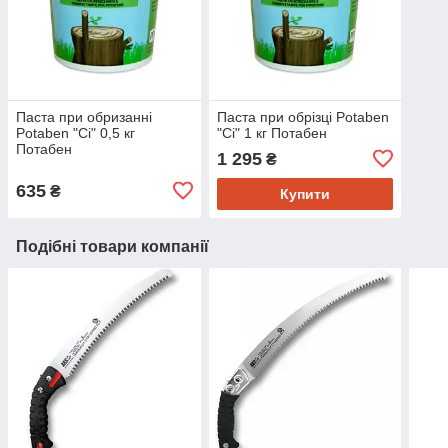
Паста при обризанні
Паста при обрізці Potaben
Potaben "Ci" 0,5 кг
"Ci" 1 кг Потабен
Потабен
1 295
₴
635
₴
Купити
Подібні товари компанії