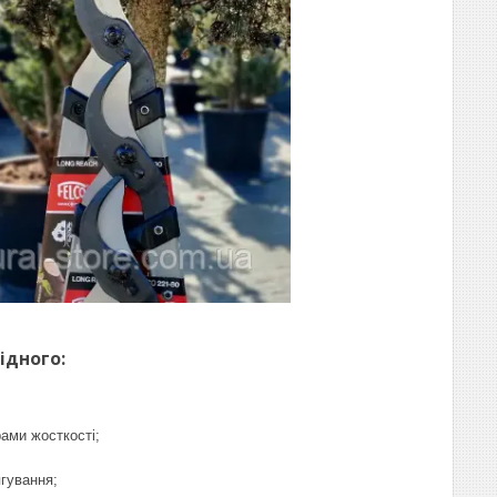
ідного:
ами жосткості;
гування;