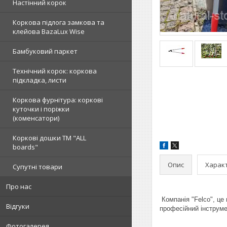
Настінний корок
Коркова підлога замкова та
клейова BazaLux Wise
Бамбуковий паркет
Технічний корок: коркова
підкладка, листи
Коркова фурнітура: коркові
куточки і поріжки
(коменсатори)
Коркові дошки TM "ALL
boards"
Опис
Харак
Супутні товари
Про нас
Компанія "Felco", це 
Відгуки
професійний інструме
Фотогалерея