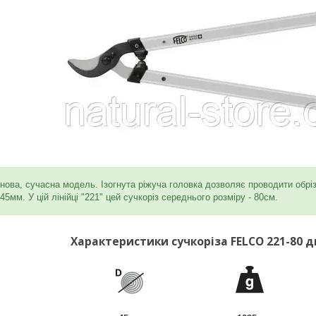
е нова, сучасна модель. Ізогнута ріжуча головка дозволяє проводити об
45мм. У цій лінійці "221" цей сучкоріз середнього розміру - 80см.
Характеристики сучкоріза FELCO 221-80 д