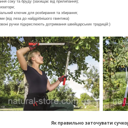
ння соку та бруду (захищає від прилипання);
тизатори;
іальний ключик для розбирання та збирання;
ми (від леза до найдрібнішого гвинтика)
рвоні ручки підкреслюють дотримання швейцарських традицій:)
Як правильно заточувати сучкор