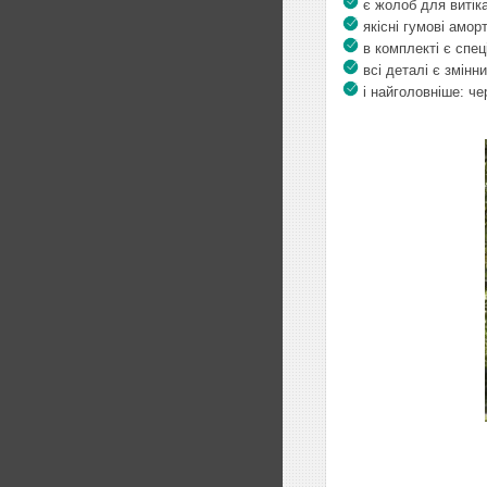
є жолоб для витіка
якісні гумові амор
в комплекті є спец
всі деталі є змінни
і найголовніше: че