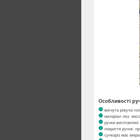
Особливості руч
вигнута ріжуча го
матеріал лез: висо
ручки виготовлені
покриття ручок: пр
сучкоріз має мікро