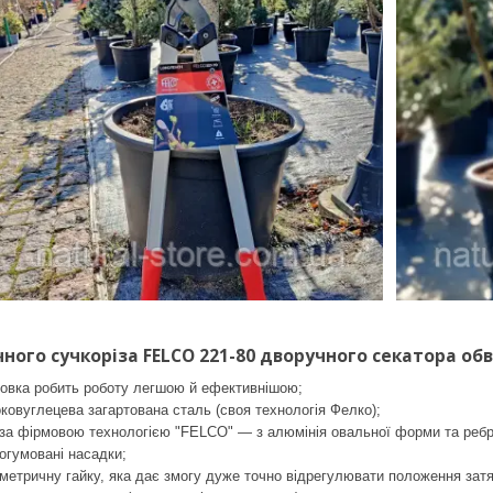
ного сучкоріза FELCO 221-80 дворучного секатора обв
ловка робить роботу легшою й ефективнішою;
ковуглецева загартована сталь (своя технологія Фелко);
 за фірмовою технологією "FELCO" — з алюмінія овальної форми та ребр
огумовані насадки;
метричну гайку, яка дає змогу дуже точно відрегулювати положення затя