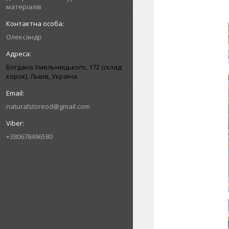
матеріалів
Олександр
Богдана Хмельницького, 172 (склад
корок), Львів, Україна
naturalstoreod@gmail.com
+380678496580