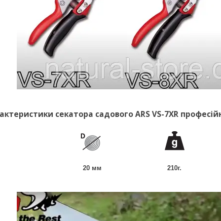
теристики секатора садового ARS VS-7XR професійн
20 мм
210г.