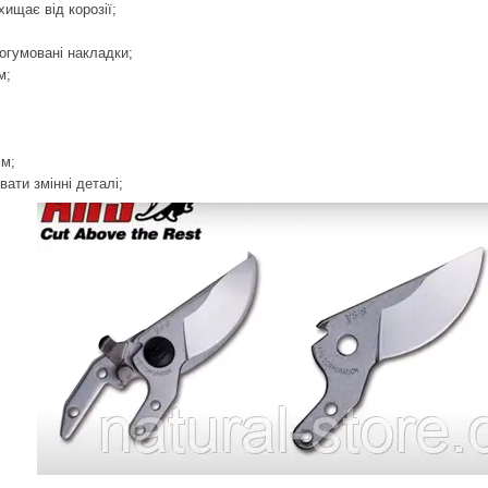
хищає від корозії;
огумовані накладки;
м;
мм;
ати змінні деталі;