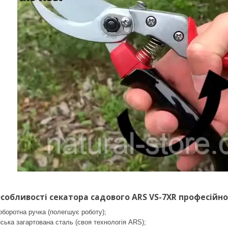
бливості секатора садового ARS VS-7XR професійно
оборотна ручка (полегшує роботу);
ська загартована сталь (своя технологія ARS);