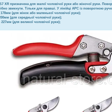
7 XR призначена для малої чоловічої руки або жіночої руки. Повор
рібно звикнути. Тільки для правші. У лінійці АРС із поворотною руч
 178мм (для жінок або маленької чоловічої руки);
200мм (для середньої чоловічої руки);
- 227мм (для великої чоловічої руки);