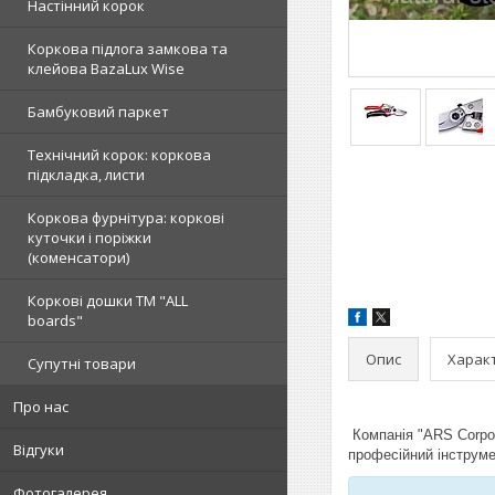
Настінний корок
Коркова підлога замкова та
клейова BazaLux Wise
Бамбуковий паркет
Технічний корок: коркова
підкладка, листи
Коркова фурнітура: коркові
куточки і поріжки
(коменсатори)
Коркові дошки TM "ALL
boards"
Опис
Харак
Супутні товари
Про нас
Компанія "ARS Corpora
Відгуки
професійний інструме
Фотогалерея