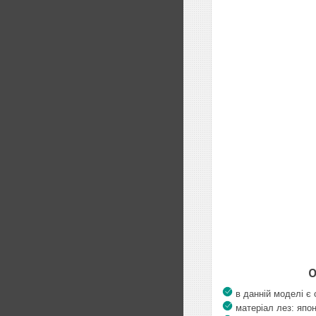
Осо
в данній моделі є 
матеріал лез: япон