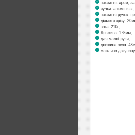
покриття: хром, за
ручки: алюмінієві;
покриття ручок: пр
діаметр зрізу: 20м
вага: 210г;
Довжина: 178мм;
для малої руки;
довжина леза: 48
можливо докуповув