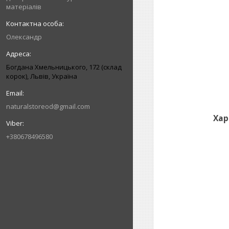
матеріалів
Олександр
Богдана Хмельницького, 172 (склад
корок), Львів, Україна
naturalstoreod@gmail.com
Харак
+380678496580