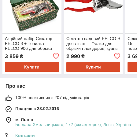
Акційний набір Секатор
Секатор садовий FELCO 9
Сек
FELCO 8 + Точилка
для лівші — Фелко для
15 —
FELCO 906 для обрізки
обрізки гілок дерев, кущів,
пово
гілок дерев, кущів, живців
живців (якісний)
обрі
3 859
2 990
3 6
₴
₴
(якісний)
живц
Купити
Купити
Про нас
100% позитивних з 207 відгуків за рік
Працює з 23.02.2016
м. Львів
Богдана Хмельницького, 172 (склад корок), Львів, Україна
Контакти