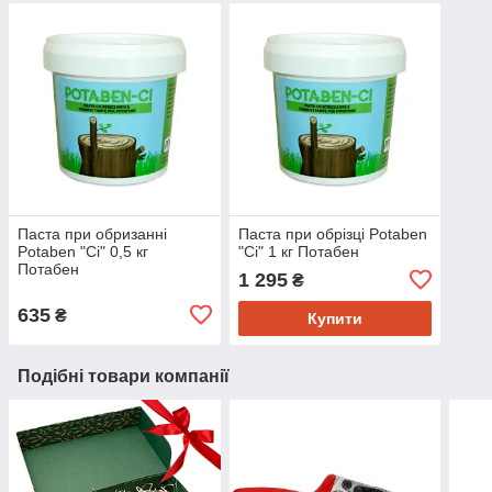
Паста при обризанні
Паста при обрізці Potaben
Potaben "Ci" 0,5 кг
"Ci" 1 кг Потабен
Потабен
1 295
₴
635
₴
Купити
Подібні товари компанії