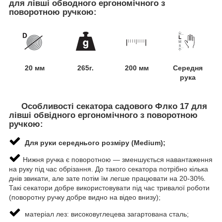
для лівші обводного ергономічного з
поворотною ручкою:
20 мм
265г.
200 мм
Середня
рука
Особливості секатора садового Флко 17 для
лівші обвідного ергономічного з поворотною
ручкою:
Для руки середнього розміру (Medium);
Нижня ручка є поворотною — зменшується навантаження
на руку під час обрізання. До такого секатора потрібно кілька
днів звикати, але зате потім їм легше працювати на 20-30%.
Такі секатори добре використовувати під час тривалої роботи
(поворотну ручку добре видно на відео внизу);
матеріал лез: високовуглецева загартована сталь;