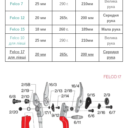
Велика
Felco 7
25 мм
290 г.
210мм
рука
Середня
Felco 12
20 мм
265г.
200 мм
рука
Felco 15
18 мм
260 г.
189мм
Мала рука
Felco 10
Велика
25 мм
290 г.
210мм
для лівші
рука
Felco 17
Середня
20 мм
265г.
200 мм
для лівші
рука