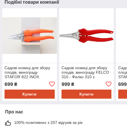
Подібні товари компанії
Садові ножиці для збору
Садові ножиці для збору
Садо
плодів, винограду
плодів, винограду FELCO
плод
STAFOR 822 INOX
310 - Фелко 310 з
STA
посилений з нержавійки -
нержавійки
нерж
699
999
699
₴
₴
Стафор 822
Купити
Купити
Про нас
100% позитивних з 207 відгуків за рік