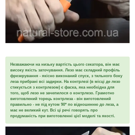
Незважаючи на низьку вартість цього секатора, він має
високу якість заточування. Лезо має складний профіль
фрезерування - якісно виконаний спуск, з тильного боку
леза прибрані всі задирки. На контрлезі (в місці де лезо
стикується з контрлезом) є фаска, яка необхідна для
того, щоб лезо не зачепилося о контрлезо. Грамотно
виготовлений торець контрлеза - він виготовлений
правильно - не під кутом 90* по відношенню до леза, а
має не великий кут. Всі ці речі говорять про
продуманість при виготовленні цієї моделі та якості.