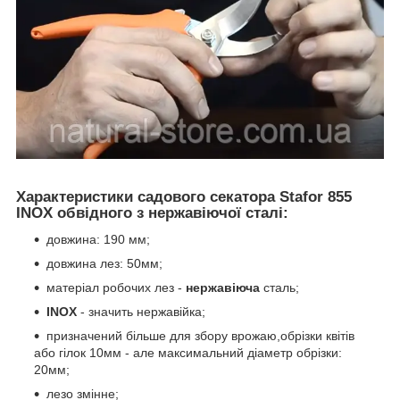
Характеристики садового секатора Stafor 855
INOX обвідного з нержавіючої сталі:
довжина: 190 мм;
довжина лез: 50мм;
матеріал робочих лез -
нержавіюча
сталь;
INOX
- значить нержавійка;
призначений більше для збору врожаю,обрізки квітів
або гілок 10мм - але максимальний діаметр обрізки:
20мм;
лезо змінне;