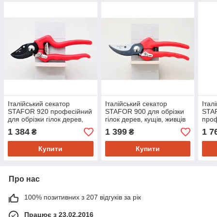
Італійський секатор
Італійський секатор
Італ
STAFOR 920 професійний
STAFOR 900 для обрізки
STA
для обрізки гілок дерев,
гілок дерев, кущів, живців
проф
кущів, живців (якісний) -
(якісний) — Стафор 900
для 
1 384
1 399
1 7
₴
₴
Стафор
кущі
Купити
Купити
Про нас
100% позитивних з 207 відгуків за рік
Працює з 23.02.2016