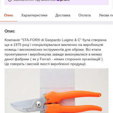
Опис
Характеристики
Доставка
Оплата
Умови п
Опис
Компанія "STA‑FOR® di Gaspardo Luigino & C" була створена
ще в 1975 році і спеціалізувалася виключно на виробництві
ножиць і високоякісних інструментів для обрізки. Всі етапи
проектування і виробництва завжди виконувалися в межах
даної фабрики ( як у Ferrari - ніяких сторонніх організацій ).
Це говорить і високій якості виробленої продукції.