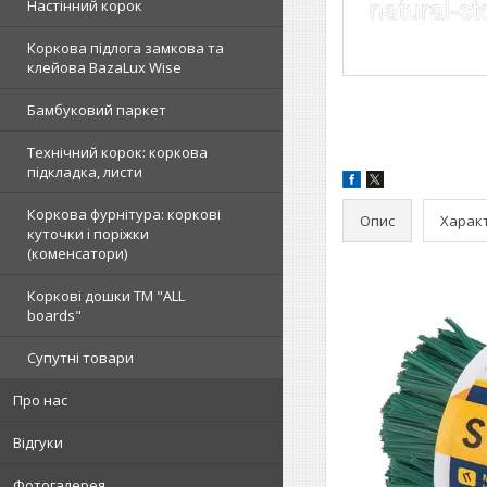
Настінний корок
Коркова підлога замкова та
клейова BazaLux Wise
Бамбуковий паркет
Технічний корок: коркова
підкладка, листи
Коркова фурнітура: коркові
Опис
Харак
куточки і поріжки
(коменсатори)
Коркові дошки TM "ALL
boards"
Супутні товари
Про нас
Відгуки
Фотогалерея