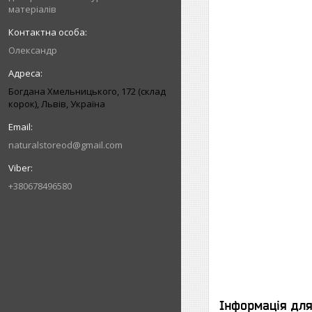
матеріалів
Олександр
Богдана Хмельницького, 172 (склад
корок), Львів, Україна
naturalstoreod@gmail.com
+380678496580
Інформація дл