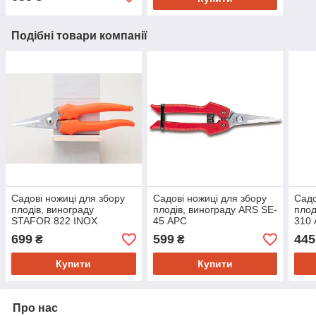
Подібні товари компанії
Садові ножиці для збору
Садові ножиці для збору
Садо
плодів, винограду
плодів, винограду ARS SE-
плод
STAFOR 822 INOX
45 АРС
310 
посилений з нержавійки -
699
599
445
₴
₴
Стафор 822
Купити
Купити
Про нас