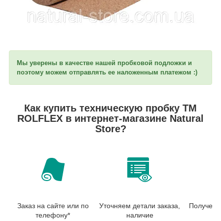
Мы уверены в качестве нашей пробковой подложки и
поэтому можем отправлять ее наложенным платежом :)
Как купить техническую пробку TM
ROLFLEX в интернет-магазине Natural
Store?
Заказ на сайте или по
Уточняем детали заказа,
Получени
телефону*
наличие
от