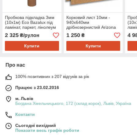
Пробкова підкладка 3мм
Корковий лист 10мм -
Проб
(10x1м) Eco Bazalux під
940х640мм
(10х
ламінат, паркет, лінолеум
дрібнозернистий Arizona
ламі
2 325
1 250
4 9
₴/рулон
₴
Купити
Купити
Про нас
100% позитивних з 207 відгуків за рік
Працює з 23.02.2016
м. Львів
Богдана Хмельницького, 172 (склад корок), Львів, Україна
Контакти
Сьогодні вихідний
Показати весь графік роботи