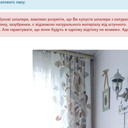
атового лаку;
кові шпалери, важливо розуміти, що Ви купуєте шпалери з натуральн
тінку, зазубринки, є відзнакою натурального матеріалу від штучног
у. Але гарантувати, що вони будуть в одному відтінку не можемо.
Ад