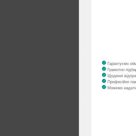
Гарантуємо обмі
Грамотно підбар
Щоденні відпра
Професійно пак
Можемо надати 