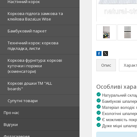
Настінний корок
Коркова підлога замкова та
клейова BazaLux Wise
Бамбуковий паркет
Технічний корок: коркова
підкладка, листи
Коркова фурнітура: коркові
Опис
Харак
куточки і поріжки
(коменсатори)
Коркові дошки TM "ALL
Особливі хар
boards"
Натуральний склад 
Супутні товари
Бамбукові шпалери 
Матеріал володіє
Про нас
Екологічні шпалери
Є можливість покр
Відгуки
Дуже міцні шпалер
Фотогалерея