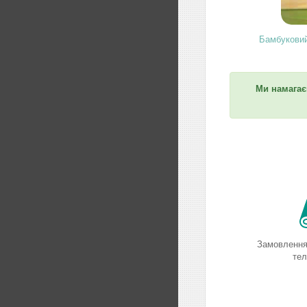
Бамбуковий
Ми намагає
Замовлення 
те