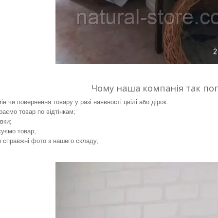
Чому наша компанія так по
н чи повернення товару у разі наявності цвілі або дірок.
аємо товар по відтінкам;
вки;
уємо товар;
справжні фото з нашего складу;