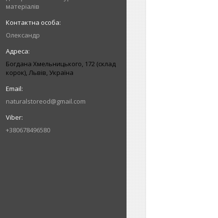
матеріалів
Олександр
Богдана Хмельницького, 172 (склад
корок), Львів, Україна
naturalstoreod@gmail.com
+380678496580