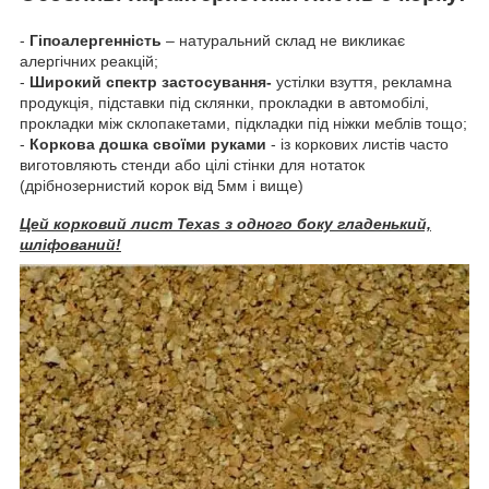
-
Гіпоалергенність
– натуральний склад не викликає
алергічних реакцій;
-
Широкий спектр застосування-
устілки взуття, рекламна
продукція, підставки під склянки, прокладки в автомобілі,
прокладки між склопакетами, підкладки під ніжки меблів тощо;
-
Коркова дошка своїми руками
- із коркових листів часто
виготовляють стенди або цілі стінки для нотаток
(дрібнозернистий корок від 5мм і вище)
Цей корковий лист Texas з одного боку гладенький,
шліфований!