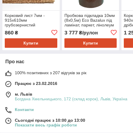
Корковий лист 7мм -
Пробкова підкладка 10мм
Корк
915х610мм
(8х0,5м) Eco Bazalux під
940
грубозернистий
ламінат, паркет, лінолеум
дріб
шліфований Texas
860
3 777
1 2
₴
₴/рулон
Купити
Купити
Про нас
100% позитивних з 207 відгуків за рік
Працює з 23.02.2016
м. Львів
Богдана Хмельницького, 172 (склад корок), Львів, Україна
Контакти
Сьогодні працює з 10:00 до 13:00
Показати весь графік роботи