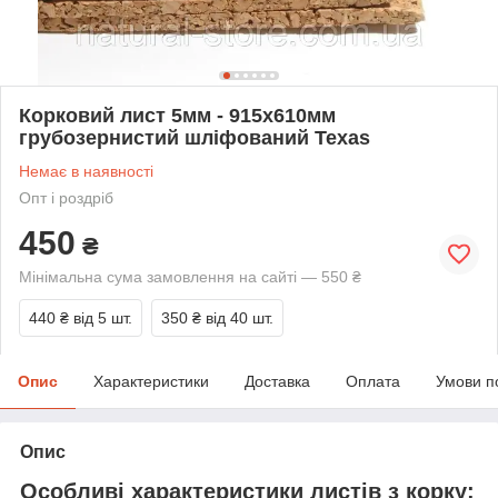
Корковий лист 5мм - 915х610мм
грубозернистий шліфований Texas
Немає в наявності
Опт і роздріб
450
₴
Мінімальна сума замовлення на сайті — 550 ₴
440 ₴
від 5 шт.
350 ₴
від 40 шт.
Опис
Характеристики
Доставка
Оплата
Умови п
Опис
Особливі характеристики листів з корку: