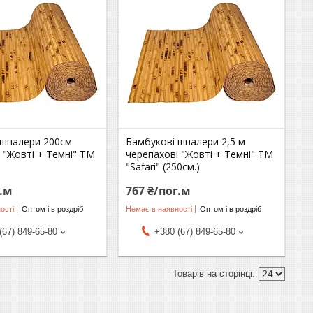
 шпалери 200см
Бамбукові шпалери 2,5 м
 "Жовті + Темні" TM
черепахові "Жовті + Темні" TM
"Safari" (250см.)
г.м
767 ₴/пог.м
ості
Оптом і в роздріб
Немає в наявності
Оптом і в роздріб
(67) 849-65-80
+380 (67) 849-65-80