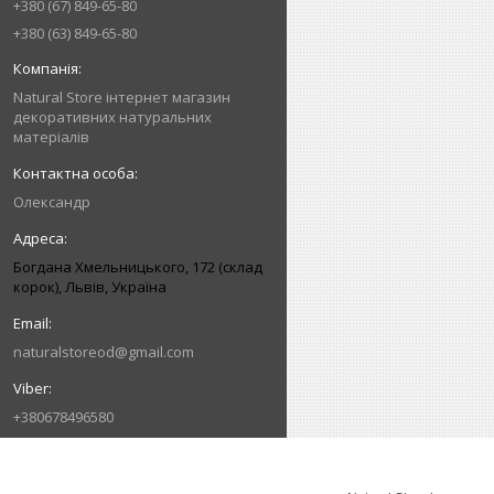
+380 (67) 849-65-80
+380 (63) 849-65-80
Natural Store інтернет магазин
декоративних натуральних
матеріалів
Олександр
Богдана Хмельницького, 172 (склад
корок), Львів, Україна
naturalstoreod@gmail.com
+380678496580