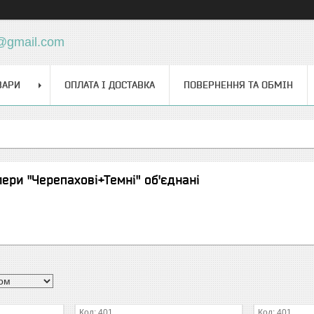
d@gmail.com
ВАРИ
ОПЛАТА І ДОСТАВКА
ПОВЕРНЕННЯ ТА ОБМІН
ери "Черепахові+Темні" об'єднані
401
401