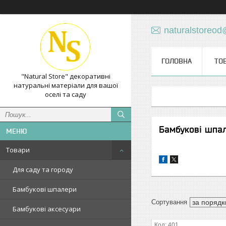
naturalstoreo
ГОЛОВНА
ТО
"Natural Store" декоративні
натуральні матеріали для вашої
оселі та саду
Бамбукові шпал
Товари
Для саду та городу
Бамбукові шпалери
Бамбукові аксесуари
401