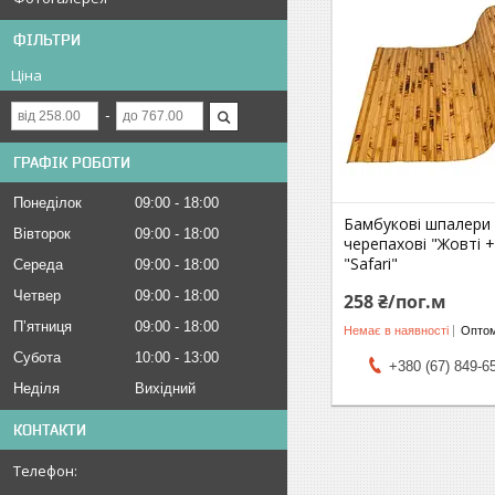
ФІЛЬТРИ
Ціна
ГРАФІК РОБОТИ
Понеділок
09:00
18:00
Бамбукові шпалери
Вівторок
09:00
18:00
черепахові "Жовті 
"Safari"
Середа
09:00
18:00
Четвер
09:00
18:00
258 ₴/пог.м
Пʼятниця
09:00
18:00
Немає в наявності
Оптом
Субота
10:00
13:00
+380 (67) 849-6
Неділя
Вихідний
КОНТАКТИ