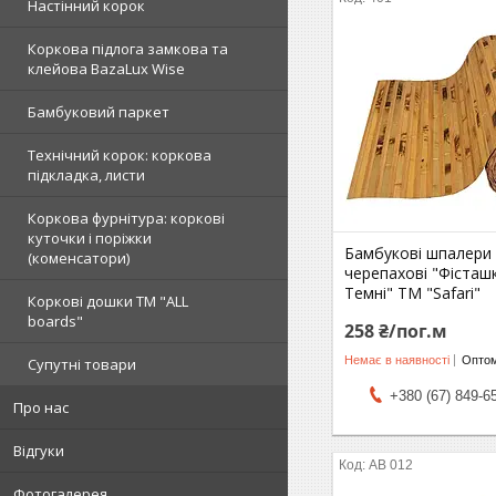
Настінний корок
Коркова підлога замкова та
клейова BazaLux Wise
Бамбуковий паркет
Технічний корок: коркова
підкладка, листи
Коркова фурнітура: коркові
куточки і поріжки
Бамбукові шпалери
(коменсатори)
черепахові "Фісташ
Темні" TM "Safari"
Коркові дошки TM "ALL
boards"
258 ₴/пог.м
Немає в наявності
Оптом
Супутні товари
+380 (67) 849-6
Про нас
Відгуки
АВ 012
Фотогалерея