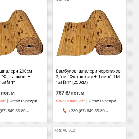
 шпалери 200см
Бамбукові шпалери черепахові
 "Фісташкові +
2,5 м "Фісташкові + Темні" TM
"Safari"
"Safari" (250см)
/пог.м
767 ₴/пог.м
ості
Оптом і в роздріб
Немає в наявності
Оптом і в роздріб
(67) 849-65-80
+380 (67) 849-65-80
АВ 012