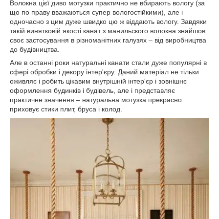
Волокна цієї диво мотузки практично не вбирають вологу (за
що по праву вважаються супер вологостійкими), але і
одночасно з цим дуже швидко цю ж віддають вологу. Завдяки
такій винятковій якості канат з манильского волокна знайшов
своє застосування в різноманітних галузях – від виробництва
до будівництва.
Але в останні роки натуральні канати стали дуже популярні в
сфері обробки і декору інтер'єру. Даний матеріал не тільки
оживляє і робить цікавим внутрішній інтер'єр і зовнішнє
оформлення будинків і будівель, але і представляє
практичне значення – натуральна мотузка прекрасно
приховує стики плит, бруса і колод.