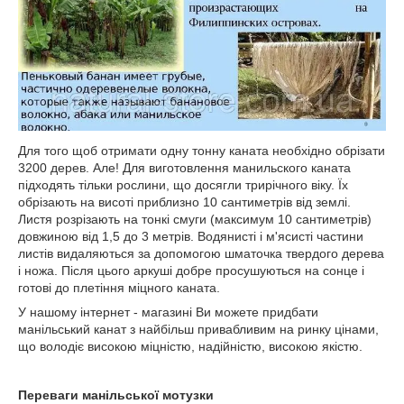
Для того щоб отримати одну тонну каната необхідно обрізати
3200 дерев. Але! Для виготовлення манильского каната
підходять тільки рослини, що досягли трирічного віку. Їх
обрізають на висоті приблизно 10 сантиметрів від землі.
Листя розрізають на тонкі смуги (максимум 10 сантиметрів)
довжиною від 1,5 до 3 метрів. Водянисті і м'ясисті частини
листів видаляються за допомогою шматочка твердого дерева
і ножа. Після цього аркуші добре просушуються на сонце і
готові до плетіння міцного каната.
У нашому інтернет - магазині Ви можете придбати
манільський канат з найбільш привабливим на ринку цінами,
що володіє високою міцністю, надійністю, високою якістю.
Переваги манільської мотузки