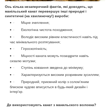
Ось кілька незаперечний фактів, які доводять, що
манільський канат перевершує інші природні і
синтетичні (на хвилиночку!) вироби:
·
Міцне зчеплення;
·
Екологічна чистота походження;
·
Володіє високим рівнем еластичності навіть під
час мінімального розтягування;
·
Гігроскопічність;
·
Міцності каната можуть позаздрити навіть
сизалю мотузки;
·
Ступінь ковзання зведена до мінімуму;
·
Характеризується високим розривним зусиллям;
·
Природний, приємний колір з солом'яним
блиском чудово вписується в будь-який дизайн і
інтер'єр.
Де використовують канат з манильского волокна?