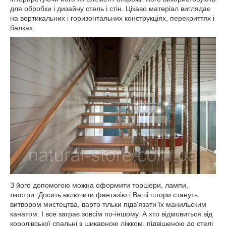
для обробки і дизайну стель і стін. Цікаво матеріал виглядає
на вертикальних і горизонтальних конструкціях, перекриттях і
балках.
З його допомогою можна оформити торшери, лампи,
люстри. Досить включити фантазію і Ваші штори стануть
витвором мистецтва, варто тільки підв'язати їх манильским
канатом. І все заграє зовсім по-іншому. А хто відмовиться від
королівської спальні з шикарною ліжком, підвішеною до стелі