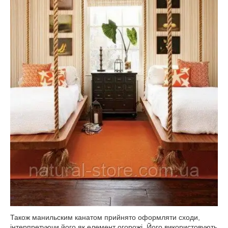
Також манильским канатом прийнято оформляти сходи,
інтерпретуючи його як елемент огорожі. Його використовують